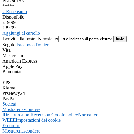
PLD8015N
*
*
*
*
*
2 Recensioni
Disponibile
£19.99
£39.99
Aggiungi al carrello
Iscriviti alla nostra Newsletter
Seguici
Facebook
Twitter
Visa
MasterCard
American Express
Apple Pay
Bancontact
EPS
Klarna
Przelewy24
PayPal
Società
Mostrare
nascondere
Riguardo a noi
Recensioni
Cookie policy
Normative
WEEE
Impostazioni dei cookie
Esplorare
Mostrare
nascondere