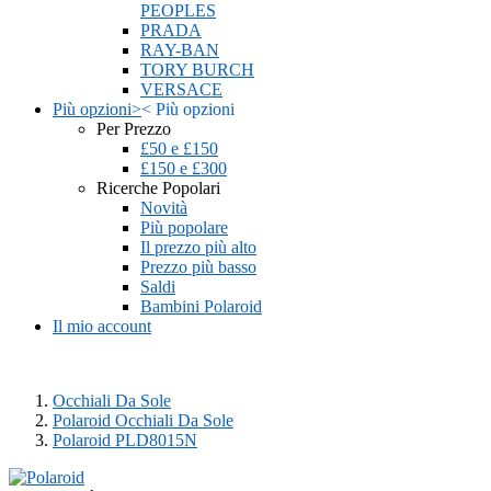
PEOPLES
PRADA
RAY-BAN
TORY BURCH
VERSACE
Più opzioni
>
<
Più opzioni
Per Prezzo
£50 e £150
£150 e £300
Ricerche Popolari
Novità
Più popolare
Il prezzo più alto
Prezzo più basso
Saldi
Bambini Polaroid
Il mio account
Occhiali Da Sole
Polaroid Occhiali Da Sole
Polaroid PLD8015N