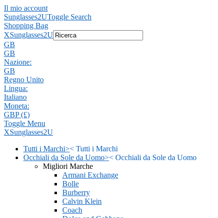
Il mio account
Sunglasses2U
Toggle Search
Shopping Bag
X
Sunglasses2U
GB
GB
Nazione:
GB
Regno Unito
Lingua:
Italiano
Moneta:
GBP (£)
Toggle Menu
X
Sunglasses2U
Tutti i Marchi
>
<
Tutti i Marchi
Occhiali da Sole da Uomo
>
<
Occhiali da Sole da Uomo
Migliori Marche
Armani Exchange
Bolle
Burberry
Calvin Klein
Coach