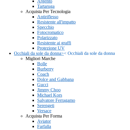
Argento
Tartaruga
Acquista Per Tecnologia
Antiriflesso
Resistente all'impatto
Specchio
Fotocromatico
Polarizzato
Resistente ai graffi
Protezione UV
Occhiali da sole da donna
>
<
Occhiali da sole da donna
Migliori Marche
Bolle
Burberry
Coach
Dolce and Gabbana
Gucci
Jimmy Choo
Michael Kors
Salvatore Ferragamo
Serengeti
Versace
Acquista Per Forma
Aviator
Farfalla