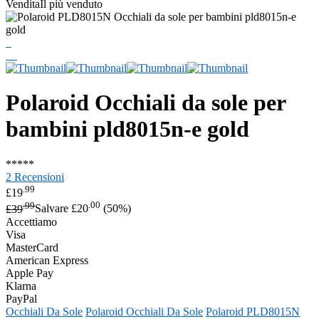
Vendita
Il più venduto
Polaroid
Occhiali da sole per
bambini pld8015n-e gold
*
*
*
*
*
2 Recensioni
.99
£19
.99
.00
£39
Salvare £20
(50%)
Accettiamo
Visa
MasterCard
American Express
Apple Pay
Klarna
PayPal
Occhiali Da Sole
Polaroid Occhiali Da Sole
Polaroid PLD8015N