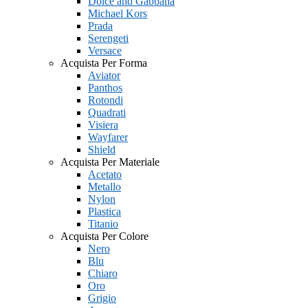
Dolce and Gabbana
Michael Kors
Prada
Serengeti
Versace
Acquista Per Forma
Aviator
Panthos
Rotondi
Quadrati
Visiera
Wayfarer
Shield
Acquista Per Materiale
Acetato
Metallo
Nylon
Plastica
Titanio
Acquista Per Colore
Nero
Blu
Chiaro
Oro
Grigio