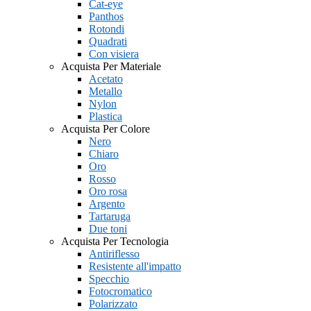
Cat-eye
Panthos
Rotondi
Quadrati
Con visiera
Acquista Per Materiale
Acetato
Metallo
Nylon
Plastica
Acquista Per Colore
Nero
Chiaro
Oro
Rosso
Oro rosa
Argento
Tartaruga
Due toni
Acquista Per Tecnologia
Antiriflesso
Resistente all'impatto
Specchio
Fotocromatico
Polarizzato