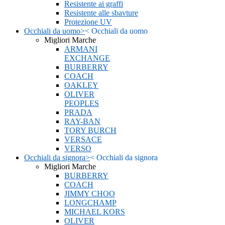
Resistente ai graffi
Resistente alle sbavture
Protezione UV
Occhiali da uomo
>
<
Occhiali da uomo
Migliori Marche
ARMANI
EXCHANGE
BURBERRY
COACH
OAKLEY
OLIVER
PEOPLES
PRADA
RAY-BAN
TORY BURCH
VERSACE
VERSO
Occhiali da signora
>
<
Occhiali da signora
Migliori Marche
BURBERRY
COACH
JIMMY CHOO
LONGCHAMP
MICHAEL KORS
OLIVER