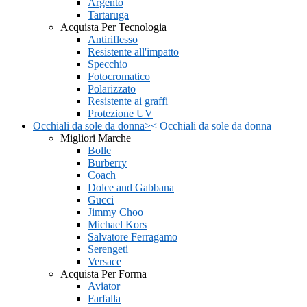
Argento
Tartaruga
Acquista Per Tecnologia
Antiriflesso
Resistente all'impatto
Specchio
Fotocromatico
Polarizzato
Resistente ai graffi
Protezione UV
Occhiali da sole da donna
>
<
Occhiali da sole da donna
Migliori Marche
Bolle
Burberry
Coach
Dolce and Gabbana
Gucci
Jimmy Choo
Michael Kors
Salvatore Ferragamo
Serengeti
Versace
Acquista Per Forma
Aviator
Farfalla