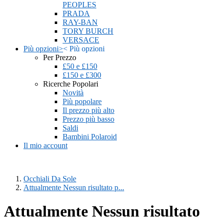
PEOPLES
PRADA
RAY-BAN
TORY BURCH
VERSACE
Più opzioni
>
<
Più opzioni
Per Prezzo
£50 e £150
£150 e £300
Ricerche Popolari
Novità
Più popolare
Il prezzo più alto
Prezzo più basso
Saldi
Bambini Polaroid
Il mio account
Occhiali Da Sole
Attualmente Nessun risultato p...
Attualmente Nessun risultato