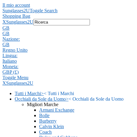
Il mio account
Sunglasses2U
Toggle Search
Shopping Bag
X
Sunglasses2U
GB
GB
Nazione:
GB
Regno Unito
Lingua:
Italiano
Moneta:
GBP (£)
Toggle Menu
X
Sunglasses2U
Tutti i Marchi
>
<
Tutti i Marchi
Occhiali da Sole da Uomo
>
<
Occhiali da Sole da Uomo
Migliori Marche
Armani Exchange
Bolle
Burberry
Calvin Klein
Coach