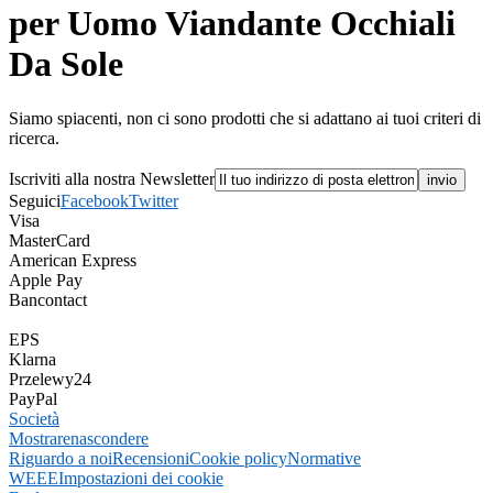
per Uomo Viandante Occhiali
Da Sole
Siamo spiacenti, non ci sono prodotti che si adattano ai tuoi criteri di
ricerca.
Iscriviti alla nostra Newsletter
Seguici
Facebook
Twitter
Visa
MasterCard
American Express
Apple Pay
Bancontact
EPS
Klarna
Przelewy24
PayPal
Società
Mostrare
nascondere
Riguardo a noi
Recensioni
Cookie policy
Normative
WEEE
Impostazioni dei cookie