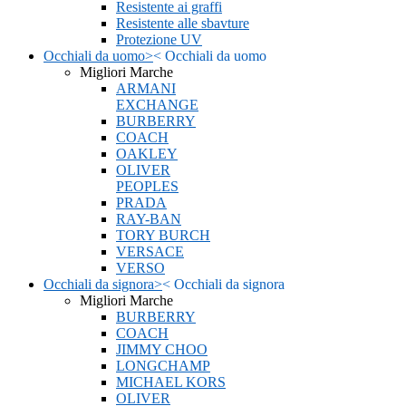
Resistente ai graffi
Resistente alle sbavture
Protezione UV
Occhiali da uomo
>
<
Occhiali da uomo
Migliori Marche
ARMANI
EXCHANGE
BURBERRY
COACH
OAKLEY
OLIVER
PEOPLES
PRADA
RAY-BAN
TORY BURCH
VERSACE
VERSO
Occhiali da signora
>
<
Occhiali da signora
Migliori Marche
BURBERRY
COACH
JIMMY CHOO
LONGCHAMP
MICHAEL KORS
OLIVER