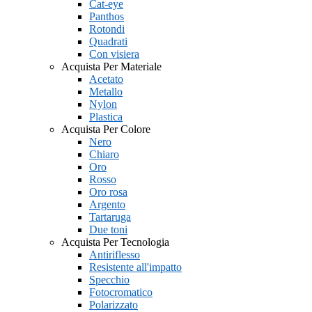
Cat-eye
Panthos
Rotondi
Quadrati
Con visiera
Acquista Per Materiale
Acetato
Metallo
Nylon
Plastica
Acquista Per Colore
Nero
Chiaro
Oro
Rosso
Oro rosa
Argento
Tartaruga
Due toni
Acquista Per Tecnologia
Antiriflesso
Resistente all'impatto
Specchio
Fotocromatico
Polarizzato