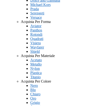
Dolce and Gabbana
Michael Kors
Prada
Serengeti
Versace
Acquista Per Forma
Aviator
Panthos
Rotondi
Quadrati
Visiera
Wayfarer
Shield
Acquista Per Materiale
Acetato
Metallo
Nylon
Plastica
Titanio
Acquista Per Colore
Nero
Blu
Chiaro
Oro
Grigio