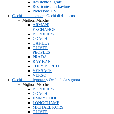
Resistente ai graffi
Resistente alle sbavture
Protezione UV
Occhiali da uomo
>
<
Occhiali da uomo
Migliori Marche
ARMANI
EXCHANGE
BURBERRY
COACH
OAKLEY
OLIVER
PEOPLES
PRADA
RAY-BAN
TORY BURCH
VERSACE
VERSO
Occhiali da signora
>
<
Occhiali da signora
Migliori Marche
BURBERRY
COACH
JIMMY CHOO
LONGCHAMP
MICHAEL KORS
OLIVER