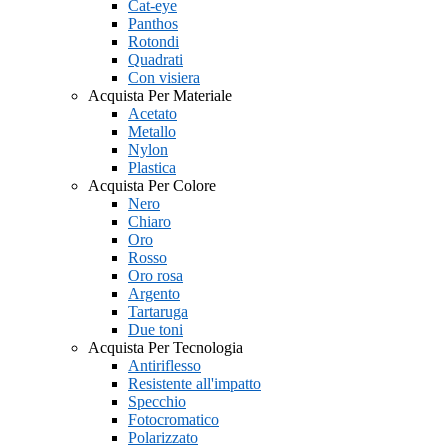
Cat-eye
Panthos
Rotondi
Quadrati
Con visiera
Acquista Per Materiale
Acetato
Metallo
Nylon
Plastica
Acquista Per Colore
Nero
Chiaro
Oro
Rosso
Oro rosa
Argento
Tartaruga
Due toni
Acquista Per Tecnologia
Antiriflesso
Resistente all'impatto
Specchio
Fotocromatico
Polarizzato