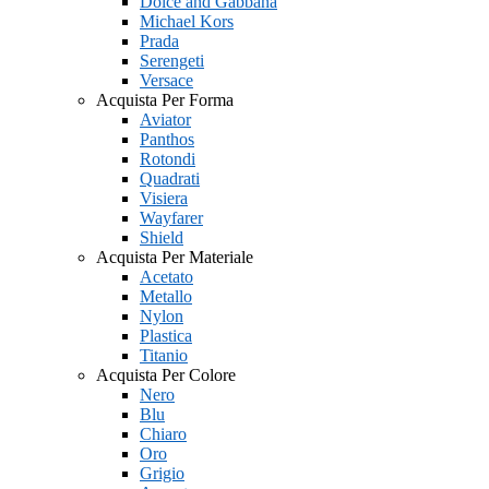
Dolce and Gabbana
Michael Kors
Prada
Serengeti
Versace
Acquista Per Forma
Aviator
Panthos
Rotondi
Quadrati
Visiera
Wayfarer
Shield
Acquista Per Materiale
Acetato
Metallo
Nylon
Plastica
Titanio
Acquista Per Colore
Nero
Blu
Chiaro
Oro
Grigio