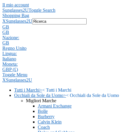
Il mio account
Sunglasses2U
Toggle Search
Shopping Bag
X
Sunglasses2U
GB
GB
Nazione:
GB
Regno Unito
Lingua:
Italiano
Moneta:
GBP (£)
Toggle Menu
X
Sunglasses2U
Tutti i Marchi
>
<
Tutti i Marchi
Occhiali da Sole da Uomo
>
<
Occhiali da Sole da Uomo
Migliori Marche
Armani Exchange
Bolle
Burberry
Calvin Klein
Coach