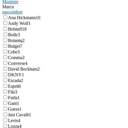
Mostrare
Marca
nascondere
Ana Hickmann
10
Andy Wolf
1
Belstaff
18
Bolle
3
Botaniq
2
Bulget
7
Cebe
3
Comma
2
Converse
4
David Beckham
2
DKNY
1
Escada
2
Esprit
6
Fila
3
Furla
1
Gant
1
Guess
1
Just Cavalli
1
Levis
4
Lozza
4