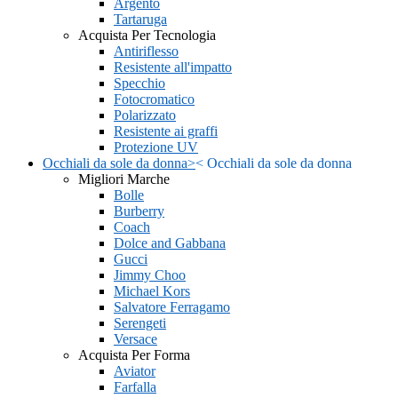
Argento
Tartaruga
Acquista Per Tecnologia
Antiriflesso
Resistente all'impatto
Specchio
Fotocromatico
Polarizzato
Resistente ai graffi
Protezione UV
Occhiali da sole da donna
>
<
Occhiali da sole da donna
Migliori Marche
Bolle
Burberry
Coach
Dolce and Gabbana
Gucci
Jimmy Choo
Michael Kors
Salvatore Ferragamo
Serengeti
Versace
Acquista Per Forma
Aviator
Farfalla