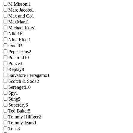
M Missoni
1
Marc Jacobs
1
Max and Co
1
MaxMara
1
Michael Kors
1
Nike
16
Nina Ricci
1
Oneill
3
Pepe Jeans
2
Polaroid
10
Police
3
Replay
8
Salvatore Ferragamo
1
Scotch & Soda
2
Serengeti
16
Spy
1
Sting
5
Superdry
6
Ted Baker
5
Tommy Hilfiger
2
Tommy Jeans
1
Tous
3