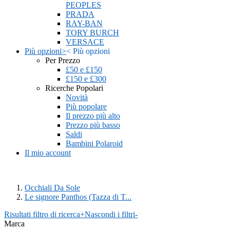
PEOPLES
PRADA
RAY-BAN
TORY BURCH
VERSACE
Più opzioni
>
<
Più opzioni
Per Prezzo
£50 e £150
£150 e £300
Ricerche Popolari
Novità
Più popolare
Il prezzo più alto
Prezzo più basso
Saldi
Bambini Polaroid
Il mio account
Occhiali Da Sole
Le signore Panthos (Tazza di T...
Risultati filtro di ricerca
+
Nascondi i filtri
-
Marca