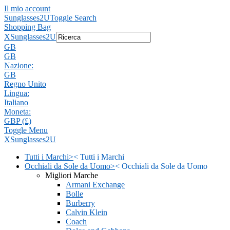
Il mio account
Sunglasses2U
Toggle Search
Shopping Bag
X
Sunglasses2U
GB
GB
Nazione:
GB
Regno Unito
Lingua:
Italiano
Moneta:
GBP (£)
Toggle Menu
X
Sunglasses2U
Tutti i Marchi
>
<
Tutti i Marchi
Occhiali da Sole da Uomo
>
<
Occhiali da Sole da Uomo
Migliori Marche
Armani Exchange
Bolle
Burberry
Calvin Klein
Coach