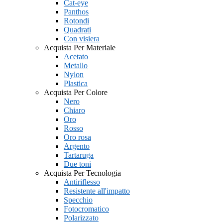
Cat-eye
Panthos
Rotondi
Quadrati
Con visiera
Acquista Per Materiale
Acetato
Metallo
Nylon
Plastica
Acquista Per Colore
Nero
Chiaro
Oro
Rosso
Oro rosa
Argento
Tartaruga
Due toni
Acquista Per Tecnologia
Antiriflesso
Resistente all'impatto
Specchio
Fotocromatico
Polarizzato