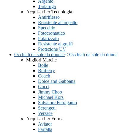
Argento
Tartaruga
Acquista Per Tecnologia
Antiriflesso
Resistente all'impatto
Specchio
Fotocromatico
Polarizzato
Resistente ai graffi
Protezione UV
Occhiali da sole da donna
>
<
Occhiali da sole da donna
Migliori Marche
Bolle
Burberry
Coach
Dolce and Gabbana
Gucci
Jimmy Choo
Michael Kors
Salvatore Ferragamo
Serengeti
Versace
Acquista Per Forma
Aviator
Farfalla