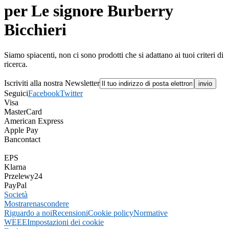
per Le signore Burberry
Bicchieri
Siamo spiacenti, non ci sono prodotti che si adattano ai tuoi criteri di
ricerca.
Iscriviti alla nostra Newsletter
Seguici
Facebook
Twitter
Visa
MasterCard
American Express
Apple Pay
Bancontact
EPS
Klarna
Przelewy24
PayPal
Società
Mostrare
nascondere
Riguardo a noi
Recensioni
Cookie policy
Normative
WEEE
Impostazioni dei cookie