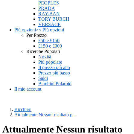
PEOPLES
PRADA
RAY-BAN
TORY BURCH
VERSACE
Più opzioni
>
<
Più opzioni
Per Prezzo
£50 e £150
£150 e £300
Ricerche Popolari
Novità
Più popolare
Il prezzo più alto
Prezzo più basso
Saldi
Bambini Polaroid
Il mio account
Bicchieri
Attualmente Nessun risultato p...
Attualmente Nessun risultato