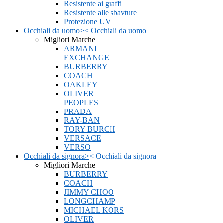
Resistente ai graffi
Resistente alle sbavture
Protezione UV
Occhiali da uomo
>
<
Occhiali da uomo
Migliori Marche
ARMANI
EXCHANGE
BURBERRY
COACH
OAKLEY
OLIVER
PEOPLES
PRADA
RAY-BAN
TORY BURCH
VERSACE
VERSO
Occhiali da signora
>
<
Occhiali da signora
Migliori Marche
BURBERRY
COACH
JIMMY CHOO
LONGCHAMP
MICHAEL KORS
OLIVER