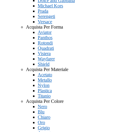
Dolce and Gabbana
Michael Kors
Prada
Serengeti
Versace
Acquista Per Forma
Aviator
Panthos
Rotondi
Quadrati
Visiera
Wayfarer
Shield
Acquista Per Materiale
Acetato
Metallo
Nylon
Plastica
Titanio
Acquista Per Colore
Nero
Blu
Chiaro
Oro
Grigio